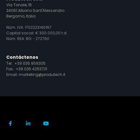
Via Tonale, 15
24061 Albano Sant'Alessandro
Bergamo, Italia
Núm. IVA: IT02223140167
Capital social: € 300.000,00 t.d.
Núm. REA: BG - 272760
Contáctenos
Tel.:
+39 035 959305
Fax.: +39 035 4253731
Email:
marketing@produtech.it