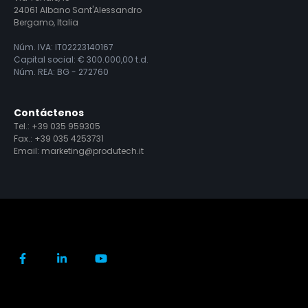
24061 Albano Sant'Alessandro
Bergamo, Italia
Núm. IVA: IT02223140167
Capital social: € 300.000,00 t.d.
Núm. REA: BG - 272760
Contáctenos
Tel.:
+39 035 959305
Fax.: +39 035 4253731
Email:
marketing@produtech.it