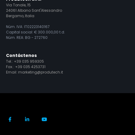
Via Tonale, 15
24061 Albano Sant'Alessandro
Bergamo, Italia
Núm. IVA: IT02223140167
Capital social: € 300.000,00 t.d.
Núm. REA: BG - 272760
Contáctenos
Tel.:
+39 035 959305
Fax.: +39 035 4253731
Email:
marketing@produtech.it