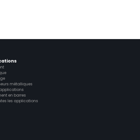
cations
nt
ique
age
eurs métalliques
 applications
ment en barres
utes les applications