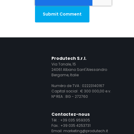
Produtech S.r.l.
Via Tonale, 15
24061 Albano Sant'Alessandro
Bergame, Italie
Numéro de TVA : 02223140167
Capital social : € 300 000,00 e.v.
N° REA : BG - 272760
Contactez-nous
Tél. :
+39 035 959305
Fax.: +39 035 4253731
Email:
marketing@produtech.it