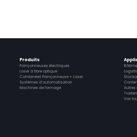
Produits
Appli
Poinçonneuses électriques
Bâtime
Laser à fibre optique
Logist
Combinées Poinçonneuse + Laser
Stock
Systèmes d’automatisation
Conten
Machines de formage
Autres
Traite
Voir to