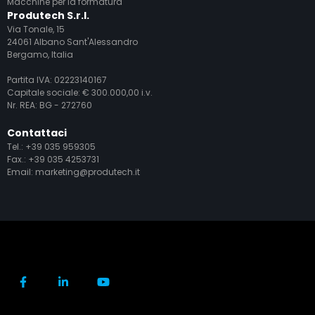
Macchine per la formatura
Produtech S.r.l.
Via Tonale, 15
24061 Albano Sant'Alessandro
Bergamo, Italia
Partita IVA: 02223140167
Capitale sociale: € 300.000,00 i.v.
Nr. REA: BG - 272760
Contattaci
Tel.:
+39 035 959305
Fax.: +39 035 4253731
Email:
marketing@produtech.it