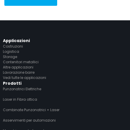
Applicazioni
Costruzioni
Logistica
Storage
Contenitori metallici
Altre applicazioni
Lavorazione barre
Vedi tutte le applicazioni
Prodotti
Punzonatrici Elettriche
Laser in Fibra ottica
Combinate Punzonatrici + Laser
Asservimenti per automazioni