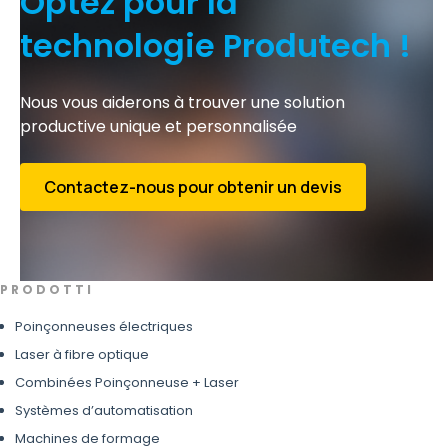
Optez pour la
technologie Produtech !
Nous vous aiderons à trouver une solution
productive unique et personnalisée
Contactez-nous pour obtenir un devis
P R O D O T T I
Poinçonneuses électriques
Laser à fibre optique
Combinées Poinçonneuse + Laser
Systèmes d’automatisation
Machines de formage