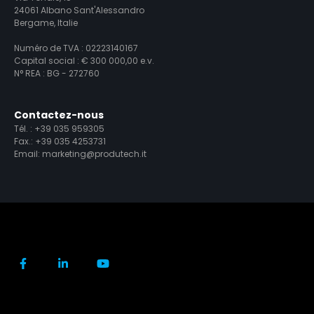
24061 Albano Sant'Alessandro
Bergame, Italie
Numéro de TVA : 02223140167
Capital social : € 300 000,00 e.v.
N° REA : BG - 272760
Contactez-nous
Tél. :
+39 035 959305
Fax.: +39 035 4253731
Email:
marketing@produtech.it