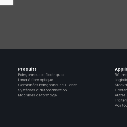
Produits
Appli
Poinçonneuses électriques
Bâtime
Laser à fibre optique
Logist
Combinées Poinçonneuse + Laser
Stock
Systèmes d’automatisation
Conten
Machines de formage
Autres
Traite
Voir to