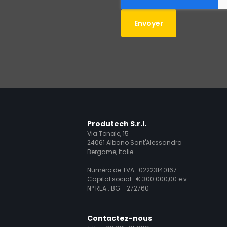
Produtech S.r.l.
Via Tonale, 15
24061 Albano Sant'Alessandro
Bergame, Italie
Numéro de TVA : 02223140167
Capital social : € 300 000,00 e.v.
N° REA : BG - 272760
Contactez-nous