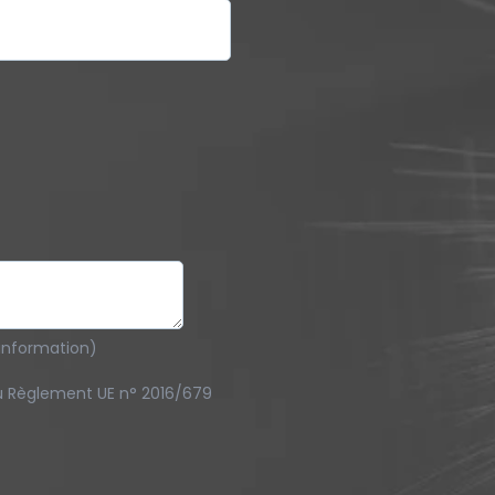
d'information)
u Règlement UE n° 2016/679