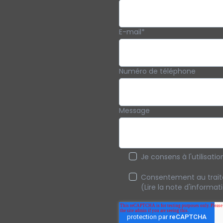
E-mail
*
Numéro de téléphone
Message
Je consens à l'utilisati
Consentement au trait
(Lire la note d'informa