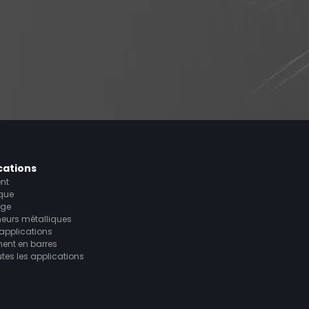
cations
nt
ique
age
eurs métalliques
 applications
ment en barres
utes les applications