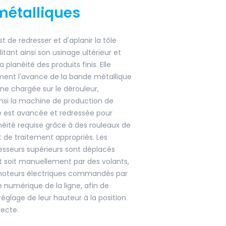
métalliques
t de redresser et d'aplanir la tôle
litant ainsi son usinage ultérieur et
a planéité des produits finis. Elle
ment l'avance de la bande métallique
ine chargée sur le dérouleur,
nsi la machine de production de
le est avancée et redressée pour
anéité requise grâce à des rouleaux de
 de traitement appropriés. Les
esseurs supérieurs sont déplacés
 soit manuellement par des volants,
 moteurs électriques commandés par
numérique de la ligne, afin de
réglage de leur hauteur à la position
recte.