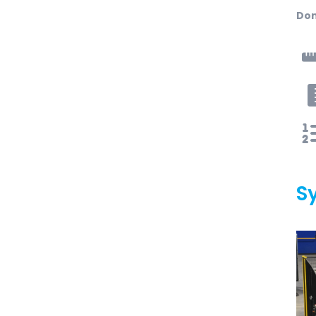
Don
S