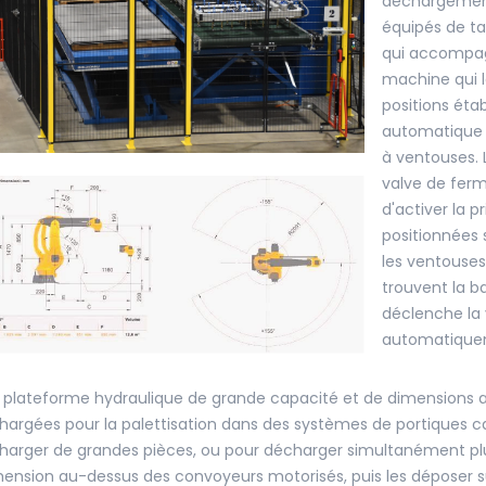
déchargement
équipés de t
qui accompag
machine qui l
positions étab
automatique e
à ventouses. 
valve de fer
d'activer la 
positionnées 
les ventouses
trouvent la b
déclenche la 
automatiquem
 plateforme hydraulique de grande capacité et de dimensions a
hargées pour la palettisation dans des systèmes de portiques car
harger de grandes pièces, ou pour décharger simultanément plus
hension au-dessus des convoyeurs motorisés, puis les déposer su