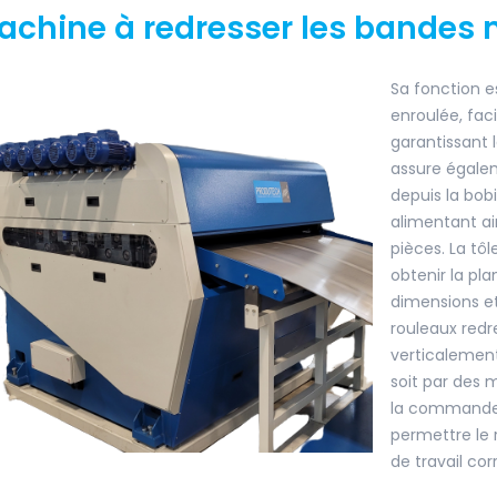
achine à redresser les bandes 
Sa fonction es
enroulée, faci
garantissant l
assure égale
depuis la bob
alimentant ai
pièces. La tô
obtenir la pl
dimensions et
rouleaux redr
verticalement
soit par des
la commande 
permettre le 
de travail cor