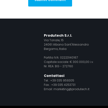
Produtech S.r.l.
Via Tonale, 15
24061 Albano Sant'Alessandro
Bergamo, Italia
Partita IVA: 02223140167
Capitale sociale: € 300.000,00 i.v.
Nr. REA: BG - 272760
Contattaci
Tel.:
+39 035 959305
Fax.: +39 035 4253731
Email:
marketing@produtech.it