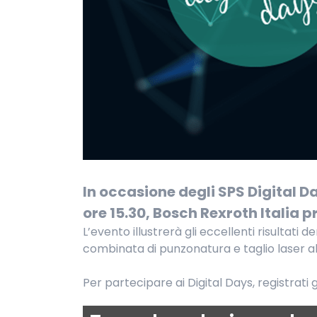
In occasione degli SPS Digital Da
ore 15.30, Bosch Rexroth Italia 
L’evento illustrerà gli eccellenti risultati 
combinata di punzonatura e taglio laser al
Per partecipare ai Digital Days, registrat