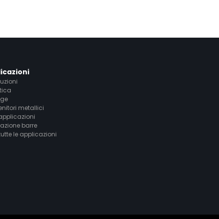
icazioni
uzioni
tica
age
nitori metallici
 applicazioni
azione barre
tutte le applicazioni