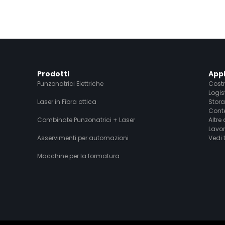
Prodotti
Appl
Punzonatrici Elettriche
Costr
Logis
Laser in Fibra ottica
Stor
Conte
Combinate Punzonatrici + Laser
Altre
Lavor
Asservimenti per automazioni
Vedi 
Macchine per la formatura