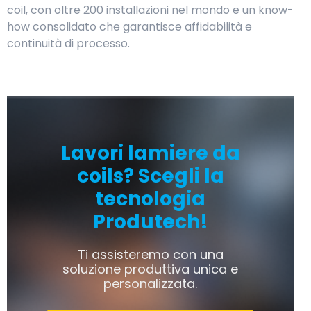
coil, con oltre 200 installazioni nel mondo e un know-
how consolidato che garantisce affidabilità e
continuità di processo.
Lavori lamiere da
coils?
Scegli la
tecnologia
Produtech!
Ti assisteremo con una
soluzione produttiva unica e
personalizzata.