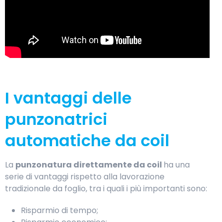
I vantaggi delle
punzonatrici
automatiche da coil
La
punzonatura direttamente da coil
ha una
serie di vantaggi rispetto alla lavorazione
tradizionale da foglio, tra i quali i più importanti sono:
Risparmio di tempo;