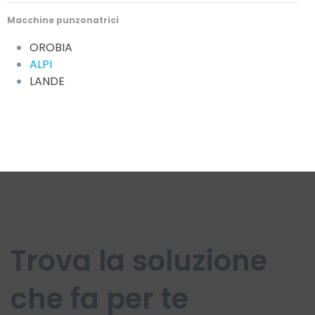
Macchine punzonatrici
OROBIA
ALPI
LANDE
Trova la soluzione
che fa per te