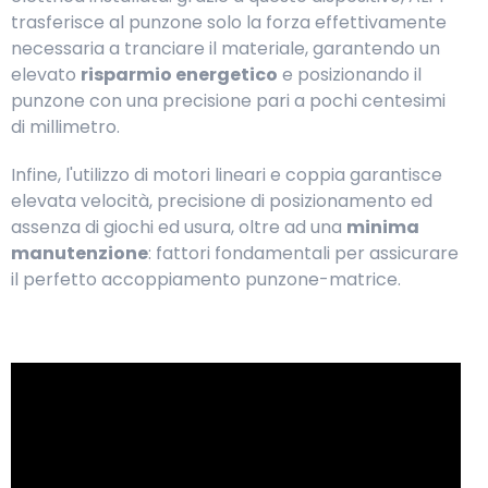
trasferisce al punzone solo la forza effettivamente
necessaria a tranciare il materiale, garantendo un
elevato
risparmio energetico
e posizionando il
punzone con una precisione pari a pochi centesimi
di millimetro.
Infine, l'utilizzo di motori lineari e coppia garantisce
elevata velocità, precisione di posizionamento ed
assenza di giochi ed usura, oltre ad una
minima
manutenzione
: fattori fondamentali per assicurare
il perfetto accoppiamento punzone-matrice.