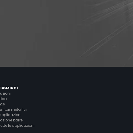
icazioni
uzioni
tica
age
nitori metallici
 applicazioni
azione barre
tutte le applicazioni