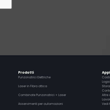
Prodotti
Appl
Punzonatrici Elettriche
Costr
Logis
Laser in Fibra ottica
Stor
Conte
Combinate Punzonatrici + Laser
Altre
Lavor
Asservimenti per automazioni
Vedi 