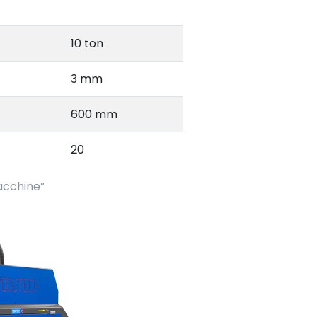
10 ton
3 mm
600 mm
20
acchine”