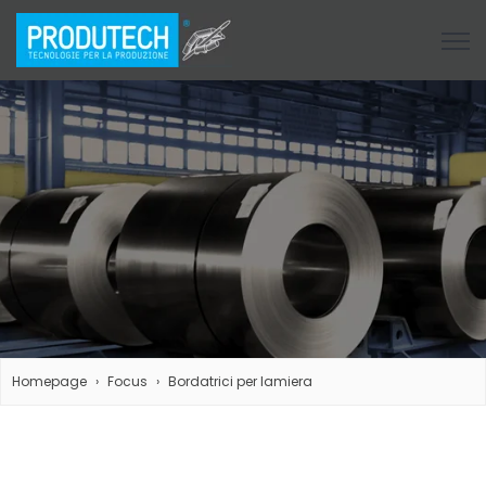
Open
Homepage
Focus
Bordatrici per lamiera