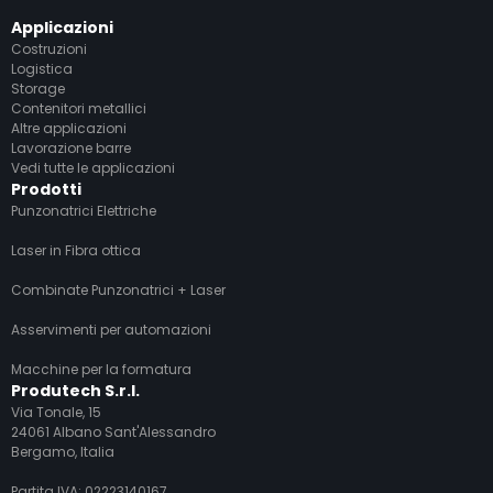
Applicazioni
Costruzioni
Logistica
Storage
Contenitori metallici
Altre applicazioni
Lavorazione barre
Vedi tutte le applicazioni
Prodotti
Punzonatrici Elettriche
Laser in Fibra ottica
Combinate Punzonatrici + Laser
Asservimenti per automazioni
Macchine per la formatura
Produtech S.r.l.
Via Tonale, 15
24061 Albano Sant'Alessandro
Bergamo, Italia
Partita IVA: 02223140167